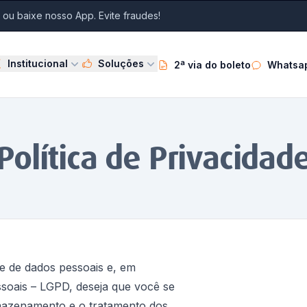
ou baixe nosso App. Evite fraudes!
Institucional
Soluções
2ª via do boleto
Whatsa
Política de Privacidad
e de dados pessoais e, em
soais – LGPD, deseja que você se
rmazenamento e o tratamento dos