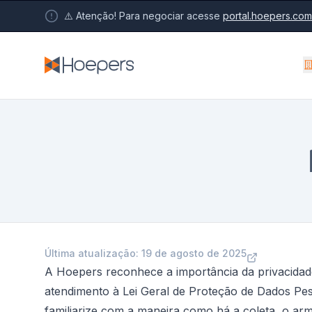
⚠️ Atenção! Para negociar acesse
portal.hoepers.com
Última atualização: 19 de agosto de 2025
A Hoepers reconhece a importância da privacidad
atendimento à Lei Geral de Proteção de Dados Pes
familiarize com a maneira como há a coleta, o a